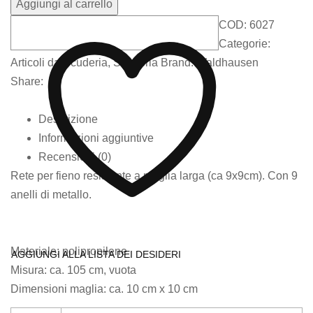
Aggiungi al carrello
COD:
6027
Categorie:
Articoli da Scuderia
,
Scuderia
Brand:
Waldhausen
Share:
Descrizione
Informazioni aggiuntive
Recensioni (0)
Rete per fieno resistente a maglia larga (ca 9x9cm). Con 9
anelli di metallo.
Materiale: polipropilene
AGGIUNGI ALLA LISTA DEI DESIDERI
Misura: ca. 105 cm, vuota
Dimensioni maglia: ca. 10 cm x 10 cm