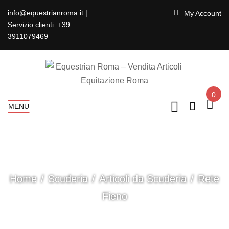
info@equestrianroma.it |
My Account
Servizio clienti: +39
3911079469
0
MENU
Home
Scuderia
Articoli da Scuderia
Rete
Fieno