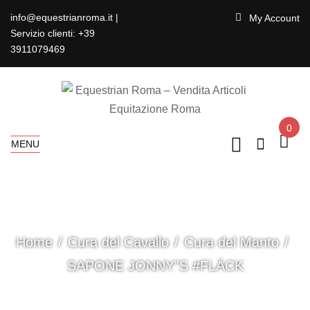
info@equestrianroma.it |
My Account
Servizio clienti: +39
3911079469
0
MENU
Home
Cura del Cavallo
Cura del Manto
SAPONE JONNY”S #FLÄCK