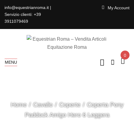
info@equestrianroma.it |
My Account
Servizio clienti: +39
3911079469
0
MENU
Home
Cavallo
Coperte
Coperta Pony
Paddock Amigo Hero 6 Leggera