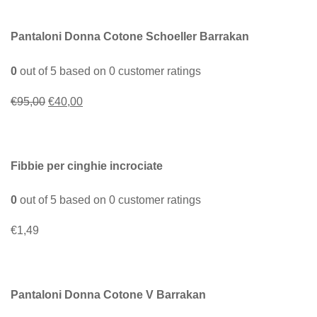
Pantaloni Donna Cotone Schoeller Barrakan
0
out of
5
based on
0
customer ratings
Il
Il
€
95,00
€
40,00
prezzo
prezzo
originale
attuale
era:
è:
Fibbie per cinghie incrociate
€95,00.
€40,00.
0
out of
5
based on
0
customer ratings
€
1,49
Pantaloni Donna Cotone V Barrakan