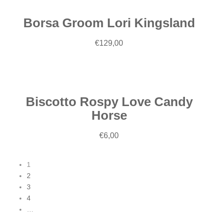
Borsa Groom Lori Kingsland
Aggiungi
€
129,00
al
carrello
Biscotto Rospy Love Candy
Horse
€
6,00
1
2
3
4
…