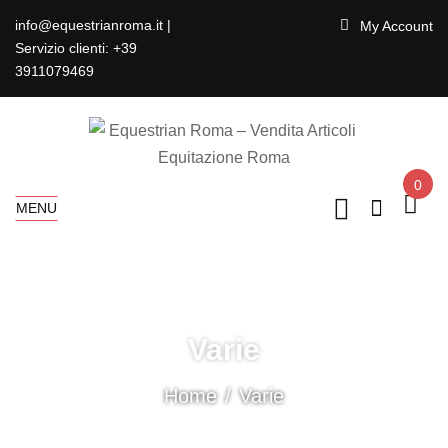
info@equestrianroma.it |
My Account
Servizio clienti: +39
3911079469
0
MENU
Varie
Home
Varie