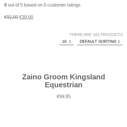
0
out of
5
based on
0
customer ratings
Il
Il
€
92,00
€
30,00
prezzo
prezzo
originale
attuale
THERE ARE 181 PRODUCTS
era:
è:
16
DEFAULT SORTING
Aggiungi
€92,00.
€30,00.
al
carrello
Zaino Groom Kingsland
Equestrian
Aggiungi
€
99,95
al
carrello