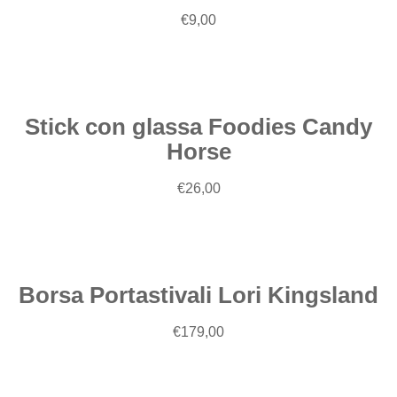
Aggiungi
€
9,00
al
carrello
Stick con glassa Foodies Candy
Horse
Aggiungi
€
26,00
al
carrello
Borsa Portastivali Lori Kingsland
Aggiungi
€
179,00
al
carrello