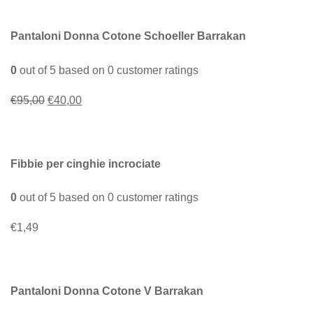
Pantaloni Donna Cotone Schoeller Barrakan
0
out of
5
based on
0
customer ratings
Il
Il
€
95,00
€
40,00
prezzo
prezzo
originale
attuale
era:
è:
Fibbie per cinghie incrociate
€95,00.
€40,00.
0
out of
5
based on
0
customer ratings
€
1,49
Pantaloni Donna Cotone V Barrakan