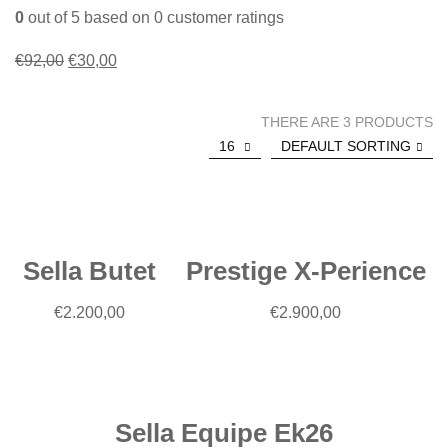
0
out of
5
based on
0
customer ratings
Il
Il
€
92,00
€
30,00
prezzo
prezzo
originale
attuale
THERE ARE 3 PRODUCTS
era:
è:
16
DEFAULT SORTING
Aggiungi
Aggiungi
€92,00.
€30,00.
al
al
carrello
carrello
Sella Butet
Prestige X-Perience
Aggiungi
€
2.200,00
€
2.900,00
al
carrello
Sella Equipe Ek26