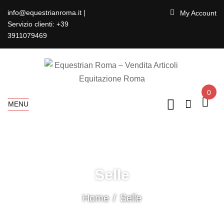
info@equestrianroma.it |
My Account
Servizio clienti: +39
3911079469
0
MENU
Selle
Home
Selle