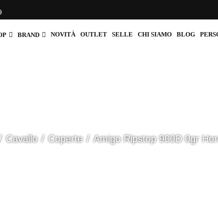
9
NOVITÀ
OUTLET
SELLE
CHI SIAMO
BLOG
PERS
OP
BRAND
Cavallo
Coperte
Amigo Ripstop 900D 0gr Ho