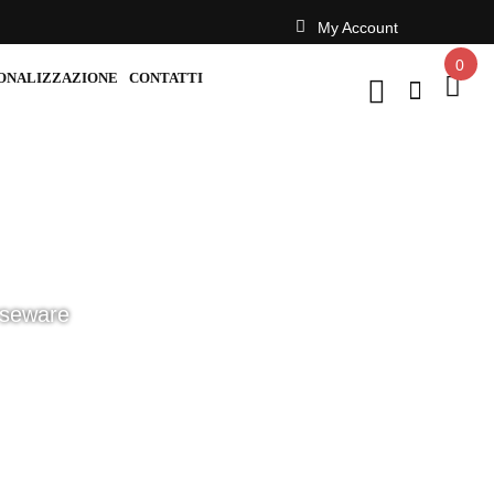
My Account
0
ONALIZZAZIONE
CONTATTI
rseware