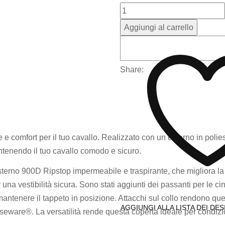
Aggiungi al carrello
Share:
 comfort per il tuo cavallo. Realizzato con un esterno in polie
antenendo il tuo cavallo comodo e sicuro.
sterno 900D Ripstop impermeabile e traspirante, che migliora la l
r una vestibilità sicura. Sono stati aggiunti dei passanti per le c
antenere il tappeto in posizione. Attacchi sul collo rendono que
AGGIUNGI ALLA LISTA DEI DES
seware®. La versatilità rende questa coperta ideale per condizi