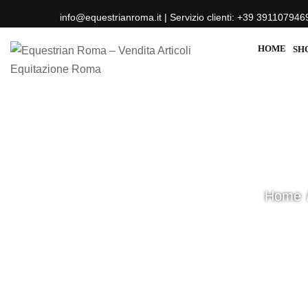
info@equestrianroma.it | Servizio clienti: +39 391107946
HOME
SH
Home