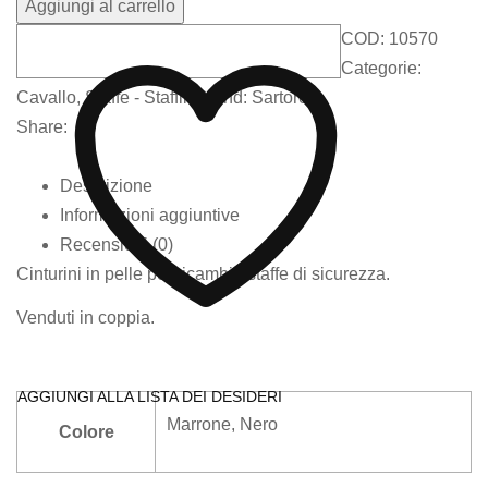
Aggiungi al carrello
COD:
10570
Categorie:
Cavallo
,
Staffe - Staffili
Brand:
Sartore
Share:
Descrizione
Informazioni aggiuntive
Recensioni (0)
Cinturini in pelle per ricambio staffe di sicurezza.
Venduti in coppia.
AGGIUNGI ALLA LISTA DEI DESIDERI
Marrone
,
Nero
Colore