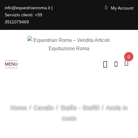
info@equestrianroma.it |
My Account
Servizio clienti: +39
3911079469
0
MENU
Home
Cavallo
Staffe - Staffili
Asola in
cuoio