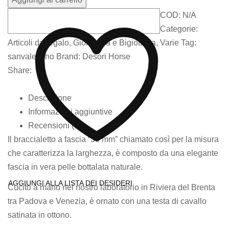
COD:
N/A
Categorie:
Articoli da regalo
,
Gioielleria e Bigiotteria
,
Varie
Tag:
sanvalentino
Brand:
Desori Horse
Share:
Descrizione
Informazioni aggiuntive
Recensioni (0)
Il braccialetto a fascia “30 mm” chiamato così per la misura
che caratterizza la larghezza, è composto da una elegante
fascia in vera pelle bottalata naturale.
AGGIUNGI ALLA LISTA DEI DESIDERI
Cucito a mano nel nostro laboratorio in Riviera del Brenta
tra Padova e Venezia, è ornato con una testa di cavallo
satinata in ottono.