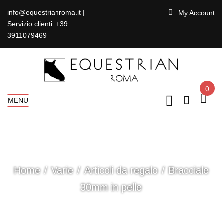
info@equestrianroma.it |
My Account
Servizio clienti: +39
3911079469
0
MENU
Home
Varie
Articoli da regalo
Bracciale
30mm in pelle