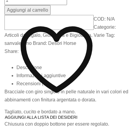
Aggiungi al carrello
COD:
N/A
Categorie:
Articoli da regalo
,
Gioielleria e Bigiotteria
,
Varie
Tag:
sanvalentino
Brand:
Desori Horse
Share:
Descrizione
Informazioni aggiuntive
Recensioni (0)
Bracciale con giro singolo in pelle naturale in vari colori ed
abbinamenti con finitura argentata o dorata.
Tagliato, cucito e bordato a mano.
AGGIUNGI ALLA LISTA DEI DESIDERI
Chiusura con doppio bottone per essere regolato.