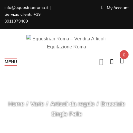
info@equestrianroma.it |
My Account
Servizio clienti: +39
3911079469
0
MENU
Home
Varie
Articoli da regalo
Bracciale
Single Pelle