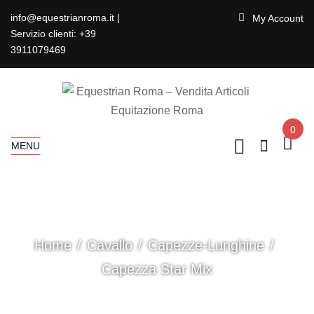
info@equestrianroma.it |
My Account
Servizio clienti: +39
3911079469
0
MENU
Home
Cavallo
Capezze-Lunghine
Capezza Star Mix