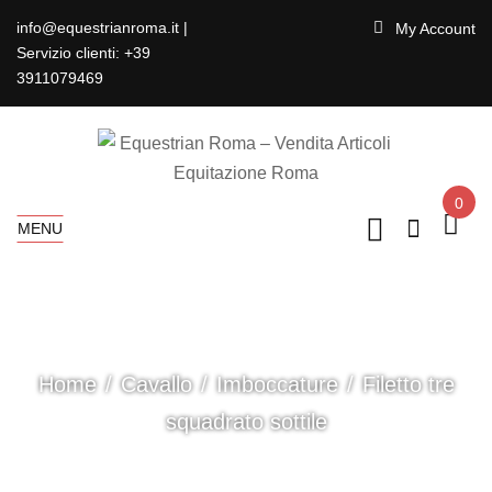
info@equestrianroma.it |
My Account
Servizio clienti: +39
3911079469
0
MENU
Home
Cavallo
Imboccature
Filetto tre
squadrato sottile