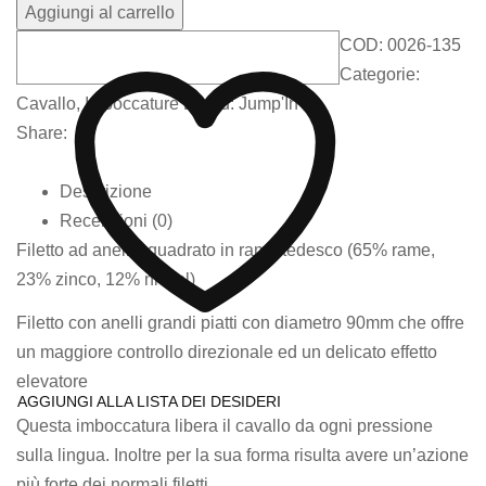
Aggiungi al carrello
COD:
0026-135
Categorie:
Cavallo
,
Imboccature
Brand:
Jump'In
Share:
Descrizione
Recensioni (0)
Filetto ad anelli squadrato in rame tedesco (65% rame,
23% zinco, 12% nickel)
Filetto con anelli grandi piatti con diametro 90mm che offre
un maggiore controllo direzionale ed un delicato effetto
elevatore
AGGIUNGI ALLA LISTA DEI DESIDERI
Questa imboccatura libera il cavallo da ogni pressione
sulla lingua. Inoltre per la sua forma risulta avere un’azione
più forte dei normali filetti.