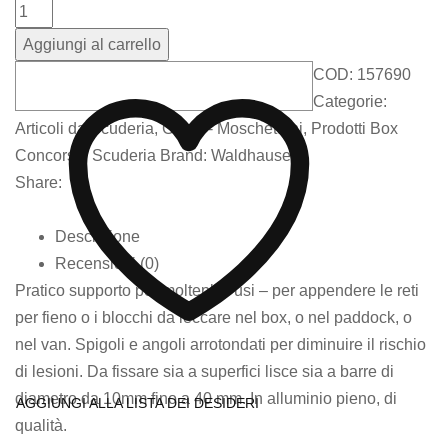
Aggiungi al carrello
COD:
157690
Categorie:
Articoli da Scuderia
,
Ganci - Moschettoni
,
Prodotti Box
Concorso
,
Scuderia
Brand:
Waldhausen
Share:
Descrizione
Recensioni (0)
Pratico supporto per molteplici usi – per appendere le reti
per fieno o i blocchi da leccare nel box, o nel paddock, o
nel van. Spigoli e angoli arrotondati per diminuire il rischio
di lesioni. Da fissare sia a superfici lisce sia a barre di
diametro da 10mm fino a 40 mm. In alluminio pieno, di
AGGIUNGI ALLA LISTA DEI DESIDERI
qualità.