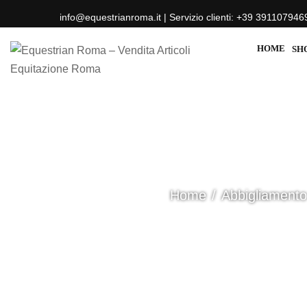
info@equestrianroma.it | Servizio clienti: +39 391107946
HOME
SH
Home
Abbigliamento