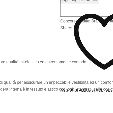
Concorso
,
Outlet
Brand:
Vest
Share:
liore qualità, bi-elastico ed estremamente comodo.
di qualità per assicurare un impeccabile vestibilità ed un comf
odera interna è in tessuto elastico con loghi stampati, collo con c
AGGIUNGI ALLA LISTA DEI DES