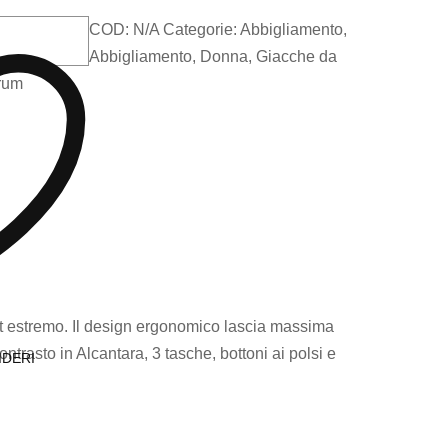
COD:
N/A
Categorie:
Abbigliamento
,
Abbigliamento
,
Donna
,
Giacche da
rum
ort estremo. Il design ergonomico lascia massima
ontrasto in Alcantara, 3 tasche, bottoni ai polsi e
IDERI