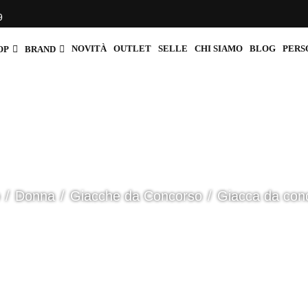
9
NOVITÀ
OUTLET
SELLE
CHI SIAMO
BLOG
PERS
OP
BRAND
Donna
Giacche da Concorso
Giacca da con