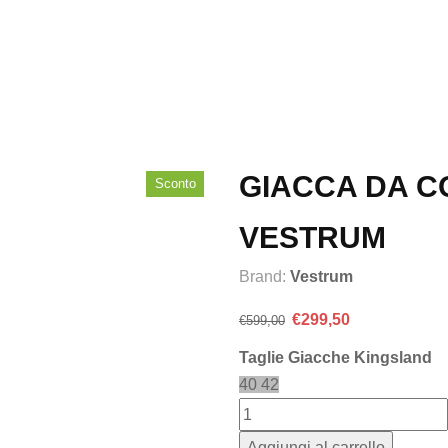
GIACCA DA C
Sconto
VESTRUM
Brand:
Vestrum
Il
Il
€
299,50
€
599,00
prezzo
prezzo
Taglie Giacche Kingsland
originale
attuale
40
42
era:
è:
€599,00.
€299,50.
Aggiungi al carrello