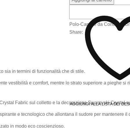
Polo-Camice da Concorso
Br
Share:
ia in termini di funzionalità che di stile.
llente vestibilità e comfort, mentre lo strato superiore a pieghe s
Crystal Fabric sul colletto e la decorazione Swarovski Crystal su
AGGIUNGI ALLA LISTA DEI DES
raspirante e tecnologico che allontana il sudore per mantenere il
lizzato in modo eco coscienzioso.