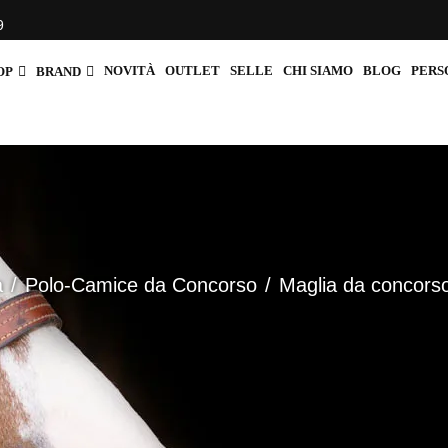
9
NOVITÀ
OUTLET
SELLE
CHI SIAMO
BLOG
PERS
OP
BRAND
a
Polo-Camice da Concorso
Maglia da concors