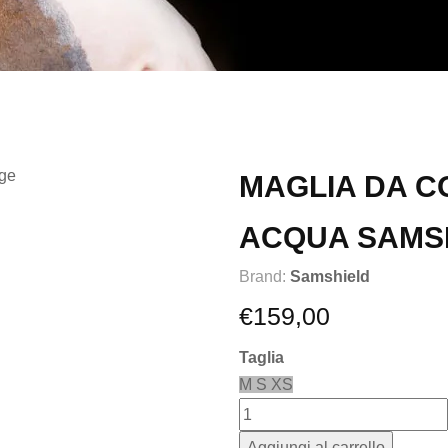
MAGLIA DA C
ACQUA SAMS
Brand:
Samshield
€
159,00
Taglia
M
S
XS
Aggiungi al carrello