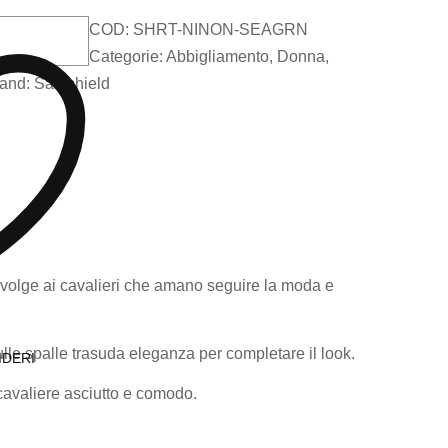
COD:
SHRT-NINON-SEAGRN
Categorie:
Abbigliamento
,
Donna
,
and:
Samshield
i rivolge ai cavalieri che amano seguire la moda e
lle spalle trasuda eleganza per completare il look.
IDERI
 cavaliere asciutto e comodo.