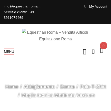
info@equestrianroma.it |
My Account
Servizio clienti: +39
3911079469
0
MENU
Home
Abbigliamento
Donna
Polo-T-Shirt
Maglia tecnica Mattinata Vestrum