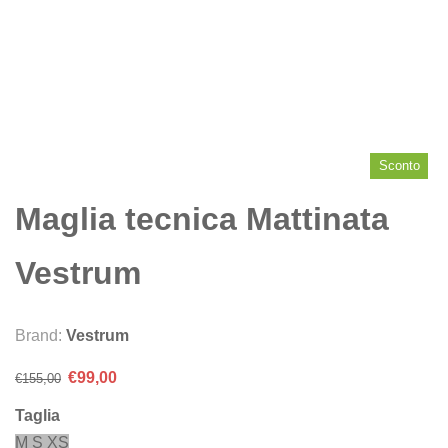
Sconto
Maglia tecnica Mattinata
Vestrum
Brand:
Vestrum
Il
Il
€
99,00
€
155,00
prezzo
prezzo
Taglia
originale
attuale
M
S
XS