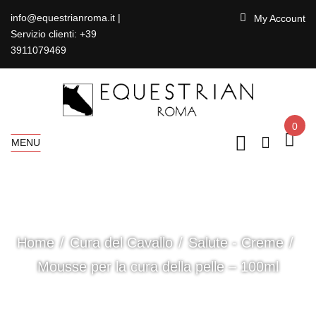
info@equestrianroma.it |
My Account
Servizio clienti: +39
3911079469
0
MENU
Home
Cura del Cavallo
Salute - Creme
Mousse per la cura della pelle – 100ml