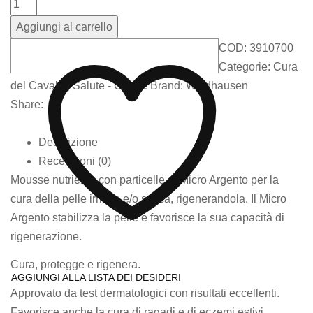
Aggiungi al carrello
COD:
3910700
Categorie:
Cura
del Cavallo
,
Salute - Creme
Brand:
Waldhausen
Share:
Descrizione
Recensioni (0)
Mousse nutriente con particelle di Micro Argento per la
cura della pelle irritata e/o secca, rigenerandola. Il Micro
Argento stabilizza la pelle e favorisce la sua capacità di
rigenerazione.
Cura, protegge e rigenera.
AGGIUNGI ALLA LISTA DEI DESIDERI
Approvato da test dermatologici con risultati eccellenti.
Favorisce anche la cura di ragadi e di eczemi estivi.