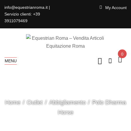
info@equestrianroma.it |
My Account
Servizio clienti: +39
3911079469
0
MENU
Home
Outlet
Abbigliamento
Polo Dharma
Horse