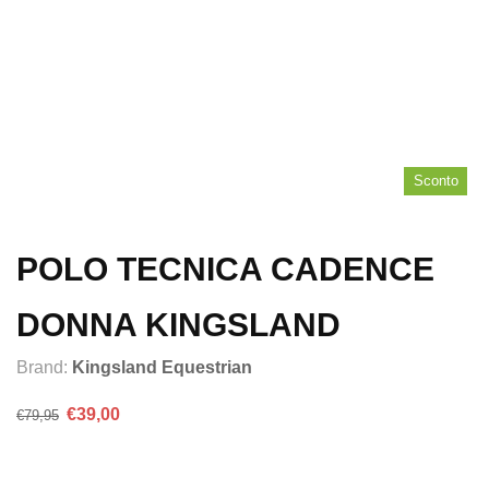
Sconto
POLO TECNICA CADENCE
DONNA KINGSLAND
Brand:
Kingsland Equestrian
Il
Il
€
39,00
€
79,95
prezzo
prezzo
originale
attuale