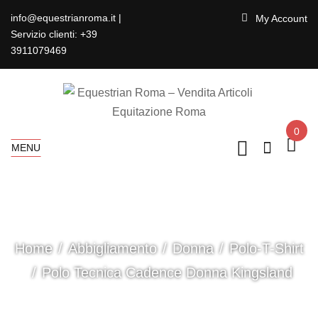
info@equestrianroma.it |
My Account
Servizio clienti: +39
3911079469
0
MENU
Home
Abbigliamento
Donna
Polo-T-Shirt
Polo Tecnica Cadence Donna Kingsland