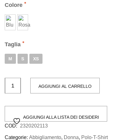
era:
è:
Colore
€79,95.
€39,00.
Taglia
M
S
XS
AGGIUNGI AL CARRELLO
AGGIUNGI ALLA LISTA DEI DESIDERI
COD:
2320202113
Categorie:
Abbigliamento
,
Donna
,
Polo-T-Shirt