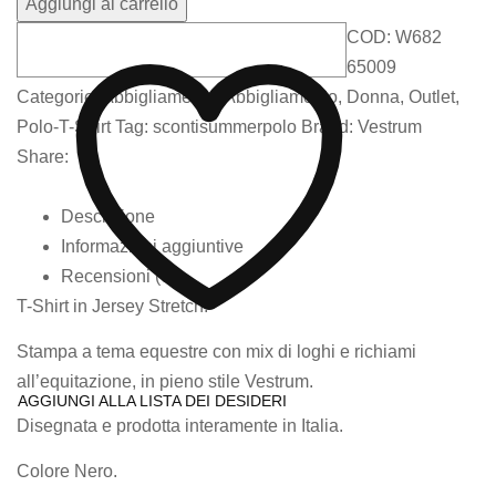
Aggiungi al carrello
COD:
W682
65009
Categorie:
Abbigliamento
,
Abbigliamento
,
Donna
,
Outlet
,
Polo-T-Shirt
Tag:
scontisummerpolo
Brand:
Vestrum
Share:
Descrizione
Informazioni aggiuntive
Recensioni (0)
T-Shirt in Jersey Stretch.
Stampa a tema equestre con mix di loghi e richiami
all’equitazione, in pieno stile Vestrum.
AGGIUNGI ALLA LISTA DEI DESIDERI
Disegnata e prodotta interamente in Italia.
Colore Nero.