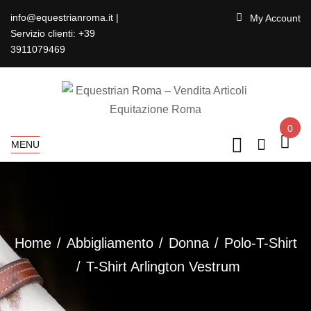
info@equestrianroma.it |
My Account
Servizio clienti: +39
3911079469
0
MENU
Home
Abbigliamento
Donna
Polo-T-Shirt
T-Shirt Arlington Vestrum