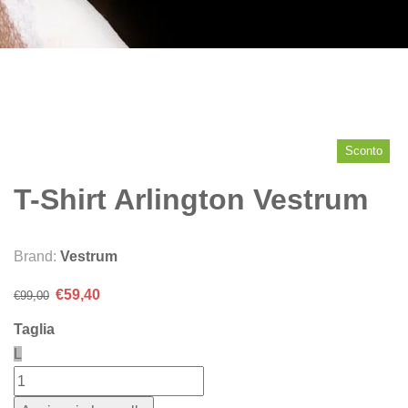
Sconto
T-Shirt Arlington Vestrum
Brand:
Vestrum
Il
Il
€
59,40
€
99,00
prezzo
prezzo
Taglia
originale
attuale
L
era:
è:
€99,00.
€59,40.