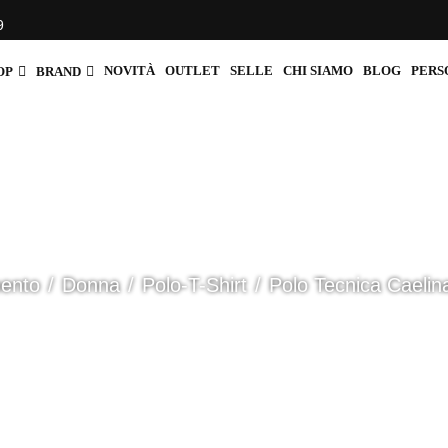
9
NOVITÀ
OUTLET
SELLE
CHI SIAMO
BLOG
PERS
OP
BRAND
mento
Donna
Polo-T-Shirt
Polo Tecnica Caelin