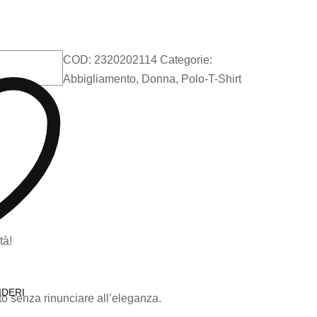
COD:
2320202114
Categorie:
Abbigliamento
,
Donna
,
Polo-T-Shirt
tà!
IDERI
tto senza rinunciare all’eleganza.