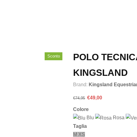
POLO TECNIC
Sconto
KINGSLAND
Brand:
Kingsland Equestria
Il
Il
€
49,00
€
74,95
prezzo
prezzo
Colore
originale
attuale
Blu
era:
è:
Rosa
€74,95.
€49,00.
Taglia
M
XS