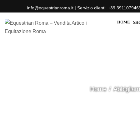
info@equestrianroma.it | Servizio clienti: +39 391107946
HOME
SH
Home
Abbiglia