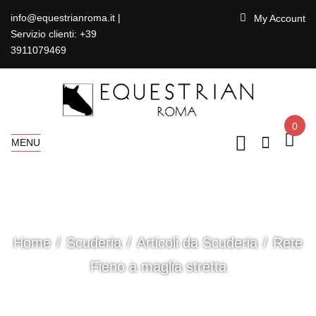
info@equestrianroma.it |
My Account
Servizio clienti: +39
3911079469
0
MENU
Home
Scuderia
Articoli da Scuderia
Rete
Fieno a maglia stretta