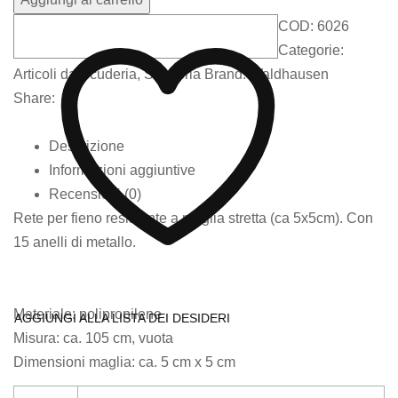
COD:
6026
Categorie:
Articoli da Scuderia
,
Scuderia
Brand:
Waldhausen
Share:
Descrizione
Informazioni aggiuntive
Recensioni (0)
Rete per fieno resistente a maglia stretta (ca 5x5cm). Con
15 anelli di metallo.
Materiale: polipropilene
AGGIUNGI ALLA LISTA DEI DESIDERI
Misura: ca. 105 cm, vuota
Dimensioni maglia: ca. 5 cm x 5 cm