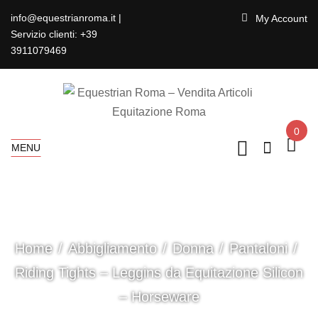
info@equestrianroma.it |
My Account
Servizio clienti: +39
3911079469
0
MENU
Home
Abbigliamento
Donna
Pantaloni
Riding Tights – Leggins da Equitazione Silicon
– Horseware