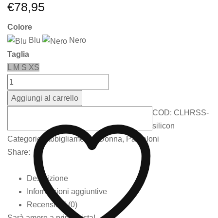
€
78,95
Colore
Blu
Nero
Taglia
L
M
S
XS
Aggiungi al carrello
COD:
CLHRSS-
silicon
Categorie:
Abbigliamento
,
Donna
,
Pantaloni
Share:
Descrizione
Informazioni aggiuntive
Recensioni (0)
Sarà amore a prima vista!