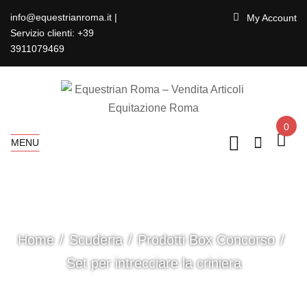
info@equestrianroma.it |
My Account
Servizio clienti: +39
3911079469
0
MENU
Home
Scuderia
Prodotti Box Concorso
Set per intrecciare la criniera