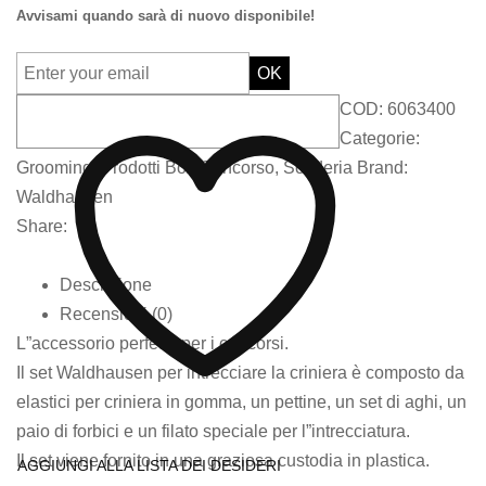
Avvisami quando sarà di nuovo disponibile!
OK
COD:
6063400
Categorie:
Grooming
,
Prodotti Box Concorso
,
Scuderia
Brand:
Waldhausen
Share:
Descrizione
Recensioni (0)
L”accessorio perfetto per i concorsi.
Il set Waldhausen per intrecciare la criniera è composto da
elastici per criniera in gomma, un pettine, un set di aghi, un
paio di forbici e un filato speciale per l”intrecciatura.
Il set viene fornito in una graziosa custodia in plastica.
AGGIUNGI ALLA LISTA DEI DESIDERI