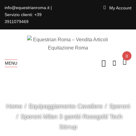
info@equestrianroma.it |
My Account
Servizio clienti: +39
3911079469
0
MENU
Home
Equipaggiamento Cavaliere
Speroni
Speroni Milan 3 gambi Rosegold Tech
Stirrup