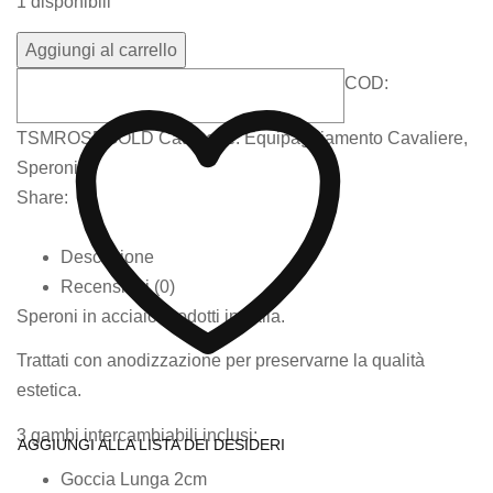
1 disponibili
Aggiungi al carrello
COD:
TSMROSEGOLD
Categorie:
Equipaggiamento Cavaliere
,
Speroni
Share:
Descrizione
Recensioni (0)
Speroni in acciaio prodotti in Italia.
Trattati con anodizzazione per preservarne la qualità
estetica.
3 gambi intercambiabili inclusi:
AGGIUNGI ALLA LISTA DEI DESIDERI
Goccia Lunga 2cm