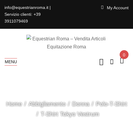
info@equestrianroma.it |
My Account
Servizio clienti: +39
3911079469
0
MENU
Home
Abbigliamento
Donna
Polo-T-Shirt
T-Shirt Tokyo Vestrum