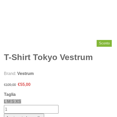
Sconto
T-Shirt Tokyo Vestrum
Brand:
Vestrum
Il
Il
€
55,00
€
109,00
prezzo
prezzo
Taglia
originale
attuale
L
M
S
XS
era:
è:
€109,00.
€55,00.