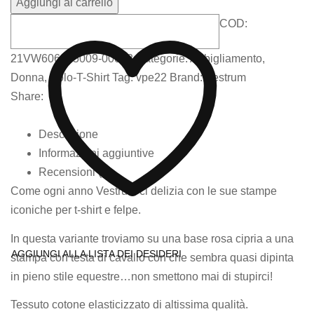
Aggiungi al carrello
COD:
21VW606265009-00032
Categorie:
Abbigliamento
,
Donna
,
Polo-T-Shirt
Tag:
vpe22
Brand:
Vestrum
Share:
Descrizione
Informazioni aggiuntive
Recensioni (0)
Come ogni anno Vestrum ci delizia con le sue stampe
iconiche per t-shirt e felpe.
In questa variante troviamo su una base rosa cipria a una
AGGIUNGI ALLA LISTA DEI DESIDERI
stampa con testa di cavallo con che sembra quasi dipinta
in pieno stile equestre…non smettono mai di stupirci!
Tessuto cotone elasticizzato di altissima qualità.