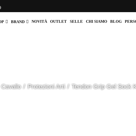
9
NOVITÀ
OUTLET
SELLE
CHI SIAMO
BLOG
PERS
OP
BRAND
Cavallo
Protezioni Arti
Tendon Grip Gel Sock 