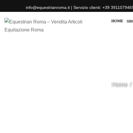
info@equestrianroma.it | Servizio clienti: +39 391107946
HOME
SH
Home