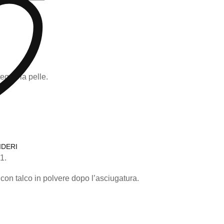
tegge la pelle.
IDERI
1.
con talco in polvere dopo l’asciugatura.