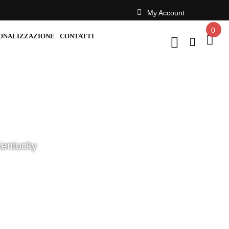
My Account
0
ONALIZZAZIONE
CONTATTI
Kentucky