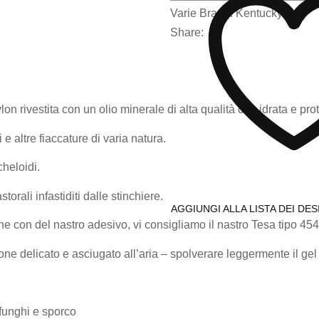
Varie
Brand:
Kentucky
Share:
on rivestita con un olio minerale di alta qualità che idrata e pro
 e altre fiaccature di varia natura.
cheloidi.
orali infastiditi dalle stinchiere.
AGGIUNGI ALLA LISTA DEI DES
he con del nastro adesivo, vi consigliamo il nastro Tesa tipo 454
e delicato e asciugato all’aria – spolverare leggermente il gel 
 funghi e sporco