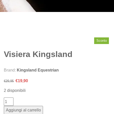
Sconto
Visiera Kingsland
Brand:
Kingsland Equestrian
Il
Il
€
19,90
€
29,95
prezzo
prezzo
2 disponibili
originale
attuale
era:
è:
€29,95.
€19,90.
Aggiungi al carrello