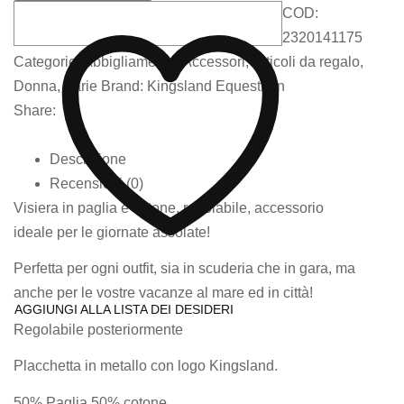
COD:
2320141175
Categorie:
Abbigliamento
,
Accessori
,
Articoli da regalo
,
Donna
,
Varie
Brand:
Kingsland Equestrian
Share:
Descrizione
Recensioni (0)
Visiera in paglia e cotone, regolabile, accessorio
ideale per le giornate assolate!
Perfetta per ogni outfit, sia in scuderia che in gara, ma
anche per le vostre vacanze al mare ed in città!
AGGIUNGI ALLA LISTA DEI DESIDERI
Regolabile posteriormente
Placchetta in metallo con logo Kingsland.
50% Paglia 50% cotone