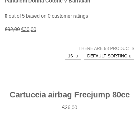
Pantaloni Donna Cotone V Barrakan
0
out of
5
based on
0
customer ratings
Il
Il
€
92,00
€
30,00
prezzo
prezzo
originale
attuale
THERE ARE 53 PRODUCTS
era:
è:
16
DEFAULT SORTING
Aggiungi
€92,00.
€30,00.
al
carrello
Cartuccia airbag Freejump 80cc
Aggiungi
€
26,00
al
carrello