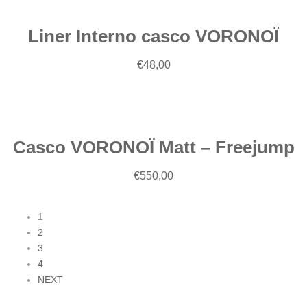
Liner Interno casco VORONOÏ
€
48,00
Scegli
Casco VORONOÏ Matt – Freejump
€
550,00
1
2
3
4
NEXT