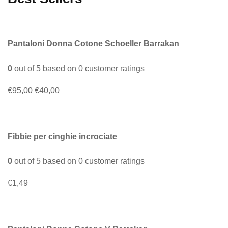
Pantaloni Donna Cotone Schoeller Barrakan
0
out of
5
based on
0
customer ratings
Il
Il
€
95,00
€
40,00
prezzo
prezzo
originale
attuale
era:
è:
Fibbie per cinghie incrociate
€95,00.
€40,00.
0
out of
5
based on
0
customer ratings
€
1,49