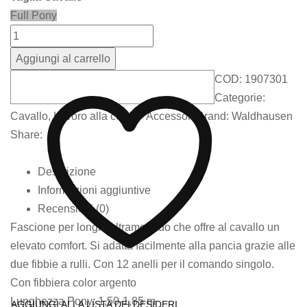
Full
Pony
Aggiungi al carrello
COD:
1907301
Categorie:
Cavallo
,
Lavoro alla corda - Accessori
Brand:
Waldhausen
Share:
Descrizione
Informazioni aggiuntive
Recensioni (0)
Fascione per longia ultramorbido che offre al cavallo un
elevato comfort. Si adatta facilmente alla pancia grazie alle
due fibbie a rulli. Con 12 anelli per il comando singolo.
Con fibbiera color argento
Lunghezza Pony: 1,50-1,85 m
AGGIUNGI ALLA LISTA DEI DESIDERI