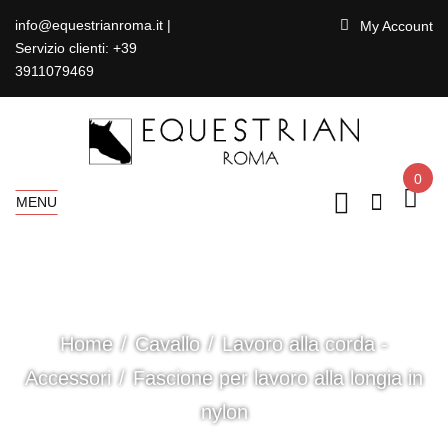
info@equestrianroma.it |
My Account
Servizio clienti: +39
3911079469
0
MENU
Home
Cavallo
Lavoro alla corda -
Accessori
Fascione per lavoro alla longia in
nylon