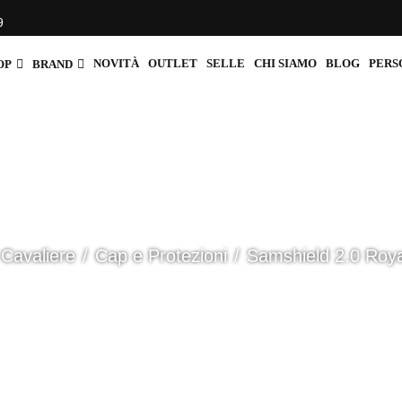
9
NOVITÀ
OUTLET
SELLE
CHI SIAMO
BLOG
PERS
OP
BRAND
Cavaliere
Cap e Protezioni
Samshield 2.0 Roy