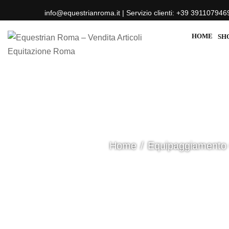
info@equestrianroma.it | Servizio clienti: +39 391107946
HOME
SH
Home
Equipaggiamento 