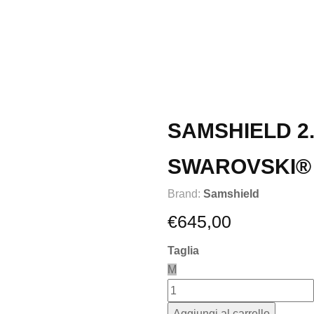
SAMSHIELD 2
SWAROVSKI®
Brand:
Samshield
€
645,00
Taglia
M
Aggiungi al carrello