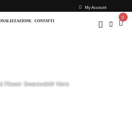
My Account
0
ONALIZZAZIONE
CONTATTI
al Flower Swarovski® Nero