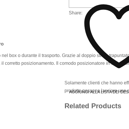
Share:
ro
o nel box o durante il trasporto. Grazie al doppio strato trapuntat
 il corretto posizionamento. Il comodo posizionatore in velcro a
Solamente clienti che hanno eff
prodotto possono lasciare una 
AGGIUNGI ALLA LISTA DEI DES
Related Products