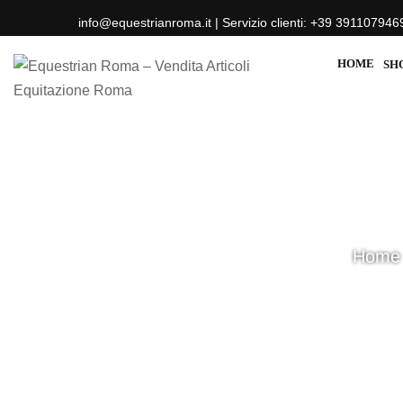
info@equestrianroma.it | Servizio clienti: +39 391107946
HOME
SH
Home