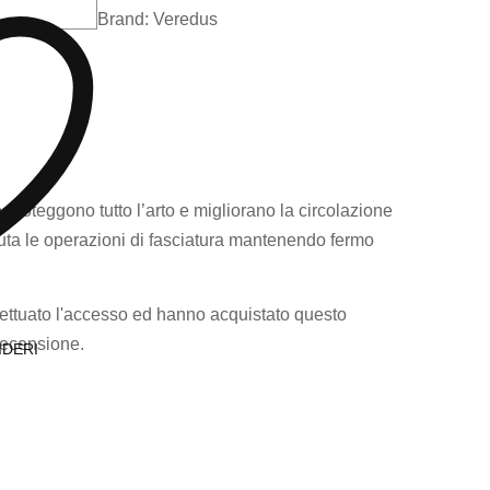
Brand:
Veredus
o proteggono tutto l’arto e migliorano la circolazione
iuta le operazioni di fasciatura mantenendo fermo
ettuato l'accesso ed hanno acquistato questo
recensione.
IDERI