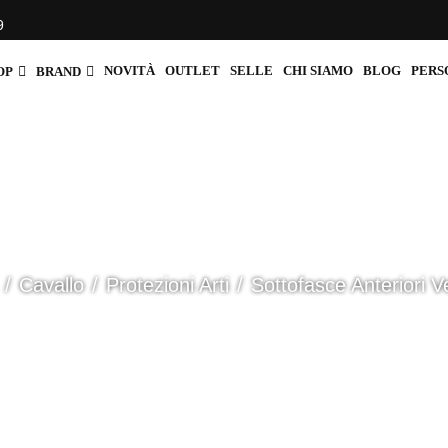
9
NOVITÀ
OUTLET
SELLE
CHI SIAMO
BLOG
PERS
OP
BRAND
Cavallo
Protezioni Arti
Sottofasce Anteriori 