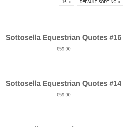
era:
è:
16
DEFAULT SORTING
€92,00.
€30,00.
Leggi
tutto
Sottosella Equestrian Quotes #16
€
59,90
Leggi
tutto
Sottosella Equestrian Quotes #14
€
59,90
Leggi
tutto