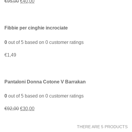
Il
Il
€
95,00
€
40,00
prezzo
prezzo
originale
attuale
era:
è:
Fibbie per cinghie incrociate
€95,00.
€40,00.
0
out of
5
based on
0
customer ratings
€
1,49
Pantaloni Donna Cotone V Barrakan
0
out of
5
based on
0
customer ratings
Il
Il
€
92,00
€
30,00
prezzo
prezzo
originale
attuale
THERE ARE 5 PRODUCTS