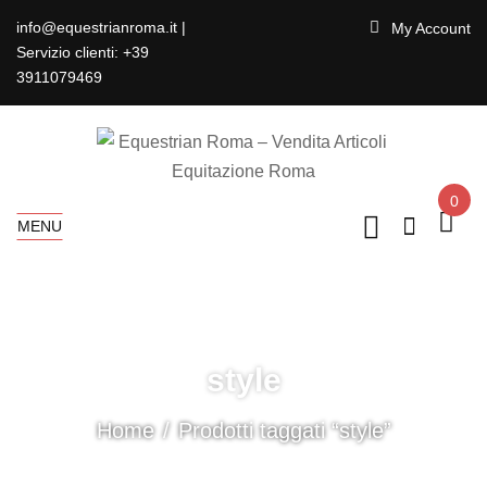
info@equestrianroma.it |
My Account
Servizio clienti: +39
3911079469
0
MENU
style
Home
Prodotti taggati “style”